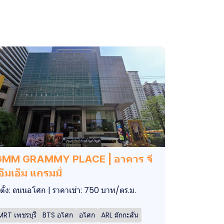
GMM GRAMMY PLACE | อาคาร จี
อ็มเอ็ม แกรมมี่
ี่ตั้ง: ถนนอโศก | ราคาเช่า: 750 บาท/ตร.ม.
MRT เพชรบุรี
BTS อโศก
อโศก
ARL มักกะสัน