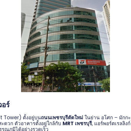
วอร์
Tower) ตั้งอยู่บน
ถนนเพชรบุรีตัดใหม่
ในย่าน อโศก – มักกะสัน
ะดวก ตัวอาคารตั้งอยู่ใกล้กับ
MRT เพชรบุรี
, แอร์พอร์ตเรลลิง
รณภูมิได้อย่างรวดเร็ว