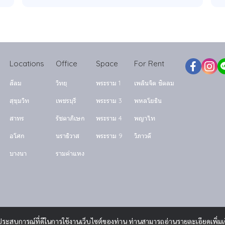
Locations
Office
Space
For Rent
สีลม
วิทยุ
พระราม 1
เพลินจิต ชิดลม
สุขุมวิท
เพชรบุรี
พระราม 3
พหลโยธิน
สาทร
รัชดาภิเษก
พระราม 4
พญาไท
อโศก
นราธิวาส
พระราม 9
วิภาวดี
บางนา
รามคำแหง
และประสบการณ์ที่ดีในการใช้งานเว็บไซต์ของท่าน ท่านสามารถอ่านรายละเอียดเพิ่มเ