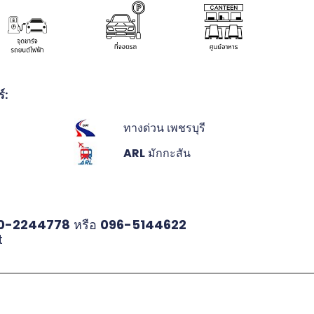
์:
ทางด่วน เพชรบุรี
ARL
มักกะสัน
0-2244778
หรือ
096-5144622
t