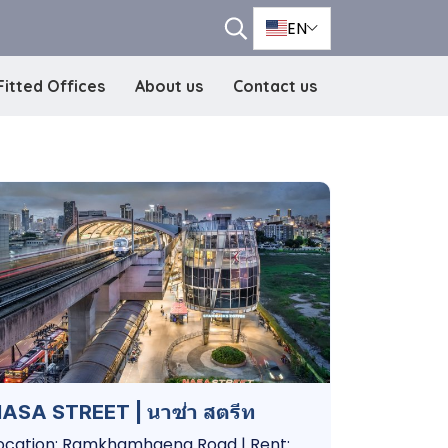
EN
Fitted Offices
About us
Contact us
ASA STREET | นาซ่า สตรีท
ocation: Ramkhamhaeng Road | Rent: