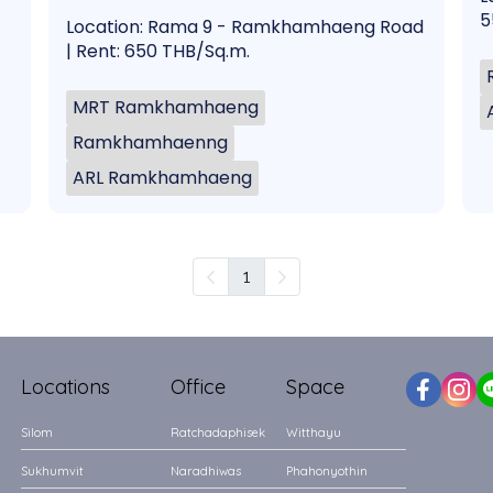
5
Location: Rama 9 - Ramkhamhaeng Road
| Rent: 650 THB/Sq.m.
MRT Ramkhamhaeng
Ramkhamhaenng
ARL Ramkhamhaeng
1
Locations
Office
Space
Silom
Ratchadaphisek
Witthayu
Sukhumvit
Naradhiwas
Phahonyothin