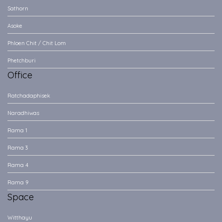
Sathorn
Asoke
Phloen Chit / Chit Lom
Phetchburi
Office
Ratchadaphisek
Naradhiwas
Rama 1
Rama 3
Rama 4
Rama 9
Space
Witthayu