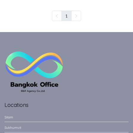
1
Locations
Silom
Sukhumvit