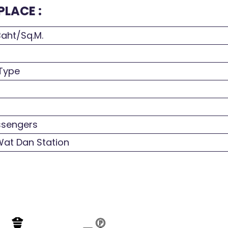
PLACE :
aht/Sq.M.
 Type
ssengers
at Dan Station