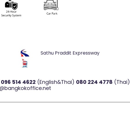
Sathu Praddit Expressway
l
096 514 4622
(English&Thai)
080 224 4778
(Thai
@bangkokoffice.net