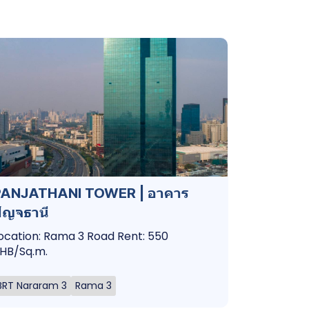
PANJATHANI TOWER | อาคาร
ัญจธานี
ocation: Rama 3 Road Rent: 550
HB/Sq.m.
BRT Nararam 3
Rama 3