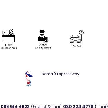
Rama 9 Expressway
l
096 514 4622
(English&Thai)
080 224 4778
(Thai