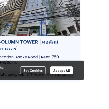
COLUMN TOWER | คอลัมน์
าวเวอร์
ocation: Asoke Road | Rent: 750
HB/Sq.m.
ติม
Set Cookies
Accept All
Ratchadapisek
BTS Asoke
MRT Sukhumvit