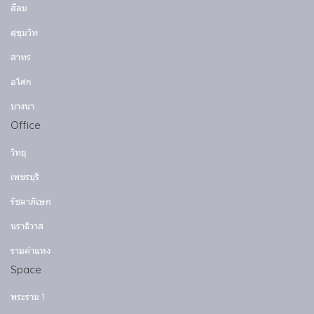
สีลม
สุขุมวิท
สาทร
อโศก
บางนา
Office
วิทยุ
เพชรบุรี
รัชดาภิเษก
นราธิวาส
รามคำแหง
Space
พระราม 1