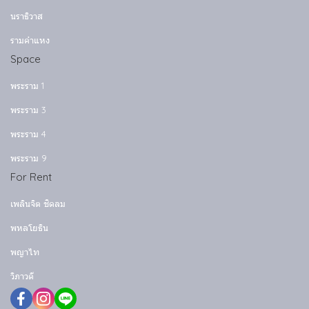
นราธิวาส
รามคำแหง
Space
พระราม 1
พระราม 3
พระราม 4
พระราม 9
For Rent
เพลินจิต ชิดลม
พหลโยธิน
พญาไท
วิภาวดี