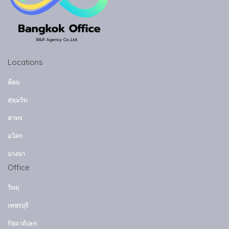
Locations
สีลม
สุขุมวิท
สาทร
อโศก
บางนา
Office
วิทยุ
เพชรบุรี
รัชดาภิเษก