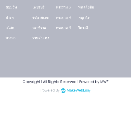
สุขุมวิท
เพชรบุรี
พระราม 3
พหลโยธิน
สาทร
รัชดาภิเษก
พระราม 4
พญาไท
อโศก
นราธิวาส
พระราม 9
วิภาวดี
บางนา
รามคำแหง
Copyright | All Rights Reserved | Powered by MWE
Powered By
MakeWebEasy