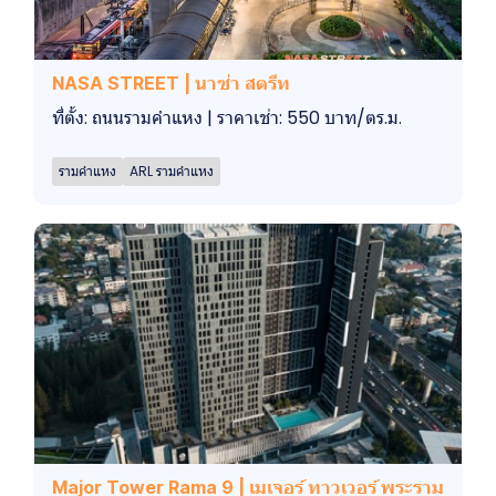
NASA STREET | นาซ่า สตรีท
ที่ตั้ง: ถนนรามคำแหง | ราคาเช่า: 550 บาท/ตร.ม.
รามคำแหง
ARL รามคำแหง
Major Tower Rama 9 | เมเจอร์ ทาวเวอร์ พระราม