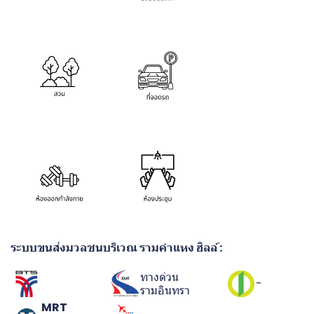
ระบบขนส่งมวลชนบริเวณ รามคำแหง ฮิลล์ :
ทางด่วน
-
รามอินทรา
MRT