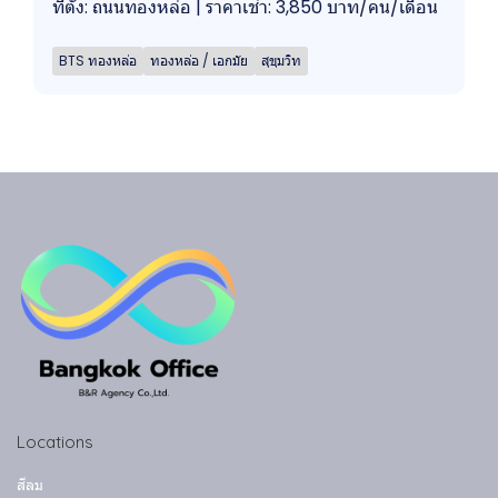
ที่ตั้ง: ถนนทองหล่อ | ราคาเช่า: 3,850 บาท/คน/เดือน
BTS ทองหล่อ
ทองหล่อ / เอกมัย
สุขุมวิท
Locations
สีลม