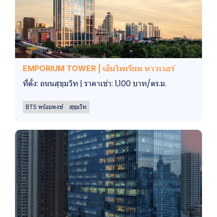
EMPORIUM TOWER | เอ็มโพเรียม ทาวเวอร์
ที่ตั้ง: ถนนสุขุมวิท | ราคาเช่า: 1,100 บาท/ตร.ม.
BTS พร้อมพงษ์
สุขุมวิท