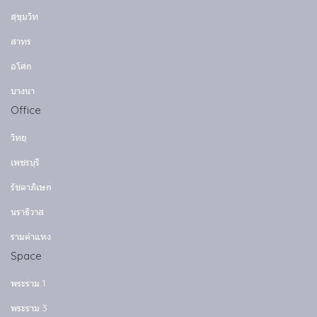
สุขุมวิท
สาทร
อโศก
บางนา
Office
วิทยุ
เพชรบุรี
รัชดาภิเษก
นราธิวาส
รามคำแหง
Space
พระราม 1
พระราม 3