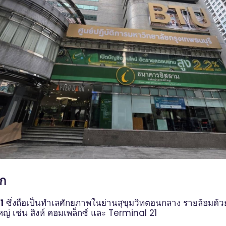
ศก
21
ซึ่งถือเป็นทำเลศักยภาพในย่านสุขุมวิทตอนกลาง รายล้อมด้
ญ่ เช่น สิงห์ คอมเพล็กซ์ และ Terminal 21