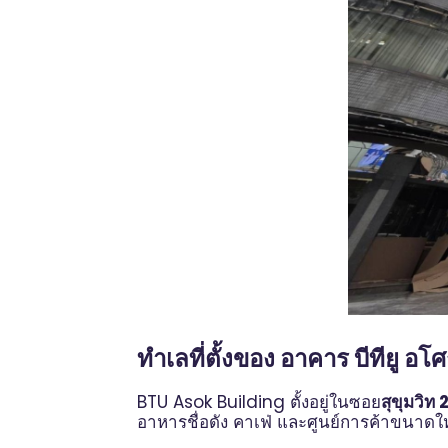
ทำเลที่ตั้งของ อาคาร บีทียู อโ
BTU Asok Building ตั้งอยู่ในซอย
สุขุมวิท 
อาหารชื่อดัง คาเฟ่ และศูนย์การค้าขนาดให