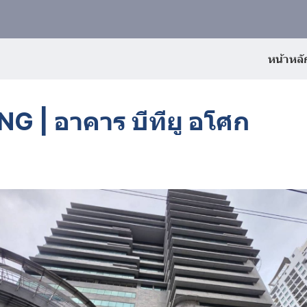
หน้าหลั
 | อาคาร บีทียู อโศก