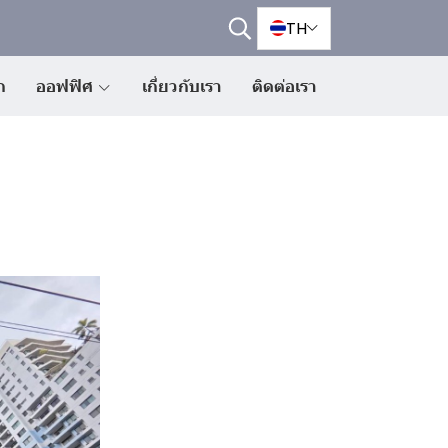
TH
ก
ออฟฟิศ
เกี่ยวกับเรา
ติดต่อเรา