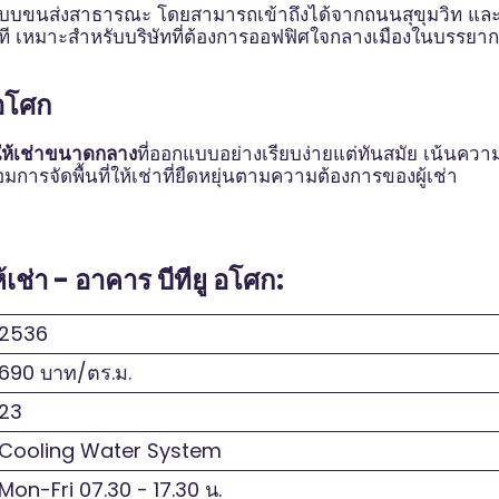
บขนส่งสาธารณะ โดยสามารถเข้าถึงได้จากถนนสุขุมวิท และถนนเพ
นาที เหมาะสำหรับบริษัทที่ต้องการออฟฟิศใจกลางเมืองในบรรยา
 อโศก
ห้เช่าขนาดกลาง
ที่ออกแบบอย่างเรียบง่ายแต่ทันสมัย เน้น
ารจัดพื้นที่ให้เช่าที่ยืดหยุ่นตามความต้องการของผู้เช่า
ช่า - อาคาร บีทียู อโศก:
2536
690 บาท/ตร.ม.
23
Cooling Water System
Mon-Fri 07.30 - 17.30 น.