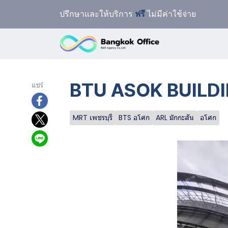
ปรึกษาและให้บริการ
ฟรี
ไม่มีค่าใช้จ่าย
BTU ASOK BUILDING
แชร์
MRT เพชรบุรี
BTS อโศก
ARL มักกะสัน
อโศก